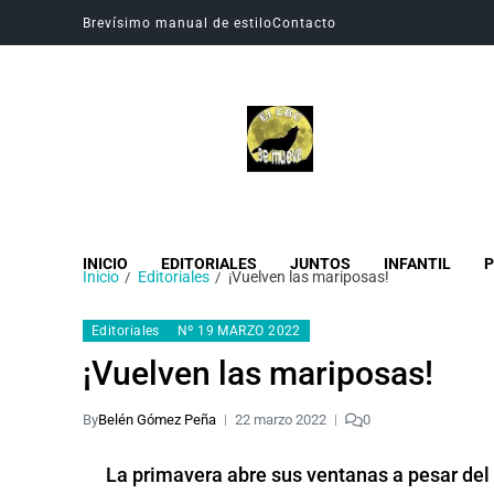
Brevísimo manual de estilo
Contacto
Revista Digital CBC
Revista digital del Colegio Hogar del Buen Consejo
INICIO
EDITORIALES
JUNTOS
INFANTIL
P
Inicio
Editoriales
¡Vuelven las mariposas!
Editoriales
Nº 19 MARZO 2022
¡Vuelven las mariposas!
By
Belén Gómez Peña
22 marzo 2022
0
La primavera abre sus ventanas a pesar del 