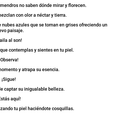
 almendros no saben dónde mirar y florecen.
zclan con olor a néctar y tierra.
e nubes azules que se tornan en grises ofreciendo un
evo paisaje.
aila al son!
que contemplas y sientes en tu piel.
¡Observa!
 momento y atrapa su esencia.
¡Sigue!
e captar su inigualable belleza.
Estás aquí!
ozando tu piel haciéndote cosquillas.