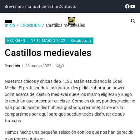
Brevísimo manual de estilo
Contacto
Inicio
ESCRIBEN
Castillos medievales
ESCRIBEN
Nº 19 MARZO 2022
Secundaria
Castillos medievales
By
admin
28 marzo 2022
0
Nuestros chicos y chicas de 2º ESO están estudiando la Edad
Media. El profesor de la asignatura les pidió elaborar un power
point acerca del castillo medieval que ellos mismo eligieran y luego
lo tendrían que presentar en clase. Como en clase, por desgracia, no
han podido asistir (les hubiera gustado, créanme) al menos lo
compartimos por aquí para que puedan todos disfrutar de sus
trabajos.
Hemos hecho una pequeña selección con los que nos han parecido
más representativos.