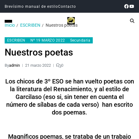
Brevísimo manual de estilo
Contacto
Inicio
ESCRIBEN
Nuestros poetas
ESCRIBEN
Nº 19 MARZO 2022
Secundaria
Nuestros poetas
By
admin
21 marzo 2022
0
Los chicos de 3º ESO se han vuelto poetas con
la literatura del Renacimiento, y al estilo de
Garcilaso (eso si, sin tener en cuenta el
número de sílabas de cada verso) han escrito
dos poemas.
Magníficos poemas, se trataba de un trabajo