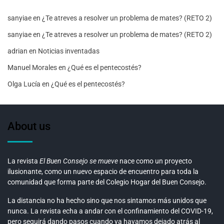
sanyiae
en
¿Te atreves a resolver un problema de mates? (RETO 2)
sanyiae
en
¿Te atreves a resolver un problema de mates? (RETO 2)
adrian
en
Noticias inventadas
Manuel Morales
en
¿Qué es el pentecostés?
Olga Lucía
en
¿Qué es el pentecostés?
About us
La revista
El Buen Consejo se mueve
nace como un proyecto
ilusionante, como un nuevo espacio de encuentro para toda la
comunidad que forma parte del Colegio Hogar del Buen Consejo.
La distancia no ha hecho sino que nos sintamos más unidos que
nunca. La revista echa a andar con el confinamiento del COVID-19,
pero seguirá dando pasos cuando ya hayamos dejado atrás al