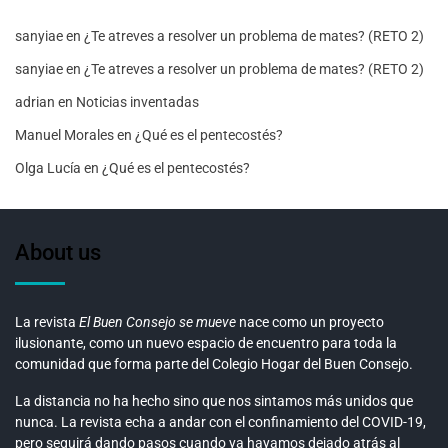
sanyiae
en
¿Te atreves a resolver un problema de mates? (RETO 2)
sanyiae
en
¿Te atreves a resolver un problema de mates? (RETO 2)
adrian
en
Noticias inventadas
Manuel Morales
en
¿Qué es el pentecostés?
Olga Lucía
en
¿Qué es el pentecostés?
About us
La revista
El Buen Consejo se mueve
nace como un proyecto
ilusionante, como un nuevo espacio de encuentro para toda la
comunidad que forma parte del Colegio Hogar del Buen Consejo.
La distancia no ha hecho sino que nos sintamos más unidos que
nunca. La revista echa a andar con el confinamiento del COVID-19,
pero seguirá dando pasos cuando ya hayamos dejado atrás al