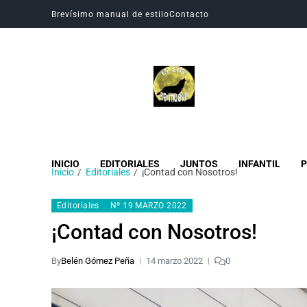
Brevísimo manual de estilo
Contacto
Revista Digital CBC
Revista digital del Colegio Hogar del Buen Consejo
INICIO
EDITORIALES
JUNTOS
INFANTIL
P
Inicio
Editoriales
¡Contad con Nosotros!
Editoriales
Nº 19 MARZO 2022
¡Contad con Nosotros!
By
Belén Gómez Peña
14 marzo 2022
0