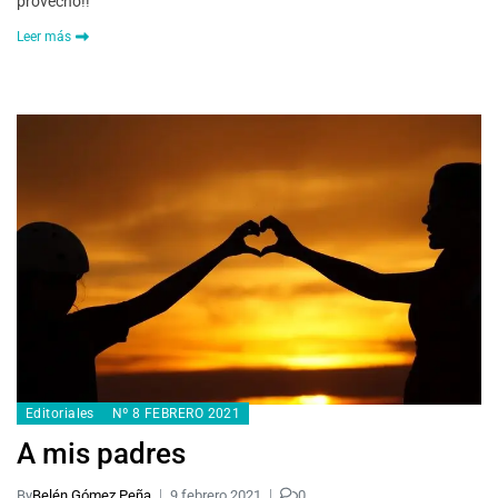
provecho!!
Leer más
Editoriales
Nº 8 FEBRERO 2021
A mis padres
By
Belén Gómez Peña
9 febrero 2021
0