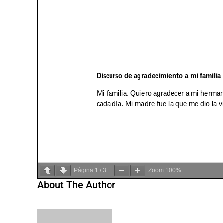
Página
1
/
3
Zoom
100%
About The Author