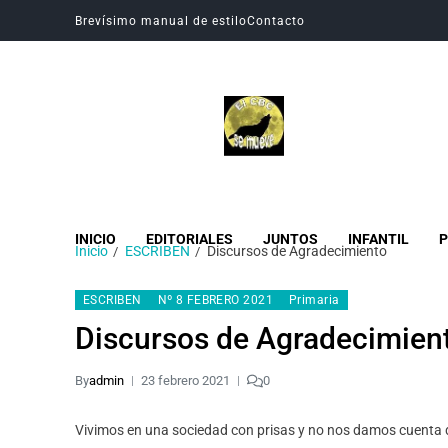
Brevísimo manual de estilo
Contacto
Revista Digital CBC
Revista digital del Colegio Hogar del Buen Consejo
INICIO
EDITORIALES
JUNTOS
INFANTIL
P
Inicio
ESCRIBEN
Discursos de Agradecimiento
ESCRIBEN
Nº 8 FEBRERO 2021
Primaria
Discursos de Agradecimien
By
admin
23 febrero 2021
0
Vivimos en una sociedad con prisas y no nos damos cuenta d