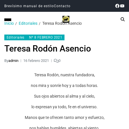
Brevísimo manual de estilo
Contacto
Inicio
Editoriales
Teresa Rodón Asencio
Editoriales
Nº 8 FEBRERO 2021
Teresa Rodón Asencio
By
admin
16 febrero 2021
0
Teresa Rodón, nuestra fundadora,
nos mira y sonríe hoy y a todas horas.
Sus ojos abiertos al alma y al cielo,
lo expresan ya todo, fe en el universo.
Manos que te ofrecen tanto amor y esfuerzo,
nos hablan humildes, abiertas al viento.