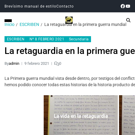
Brevísimo manual de estilo
Contacto
Inicio
ESCRIBEN
La retaguardia en la primera guerra mundial
ESCRIBEN
Nº 8 FEBRERO 2021
Secundaria
La retaguardia en la primera gu
By
admin
9 febrero 2021
0
La Primera guerra mundial vista desde dentro, por testigos del conflic
hemos podido conocer todas estas historias de la historia producto de s
La vida en la retaguardia