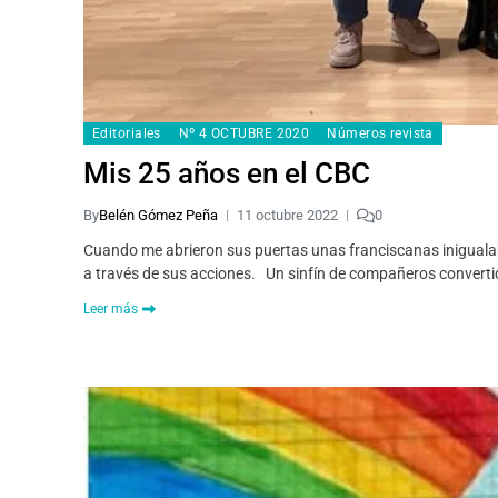
Editoriales
Nº 4 OCTUBRE 2020
Números revista
Mis 25 años en el CBC
By
Belén Gómez Peña
11 octubre 2022
0
Cuando me abrieron sus puertas unas franciscanas inigualab
a través de sus acciones. Un sinfín de compañeros convert
Leer más