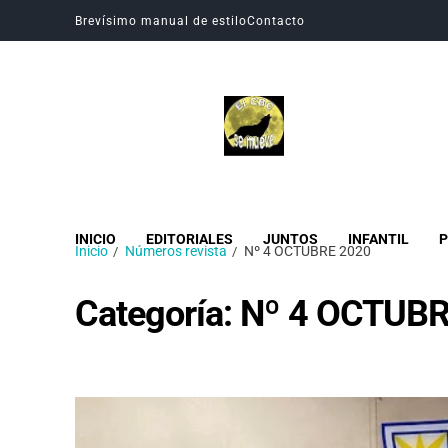
Brevísimo manual de estilo
Contacto
Revista Digital CBC
Revista digital del Colegio Hogar del Buen Consejo
INICIO
EDITORIALES
JUNTOS
INFANTIL
P
Inicio
Números revista
Nº 4 OCTUBRE 2020
Categoría:
Nº 4 OCTUBR