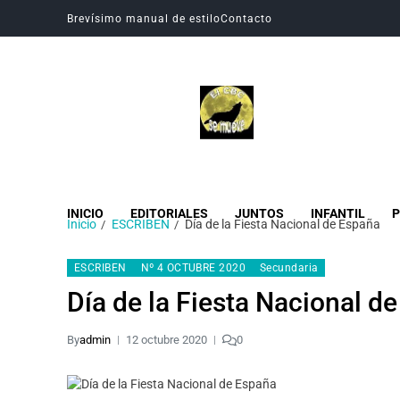
Brevísimo manual de estilo
Contacto
Revista Digital CBC
Revista digital del Colegio Hogar del Buen Consejo
INICIO
EDITORIALES
JUNTOS
INFANTIL
P
Inicio
ESCRIBEN
Día de la Fiesta Nacional de España
ESCRIBEN
Nº 4 OCTUBRE 2020
Secundaria
Día de la Fiesta Nacional d
By
admin
12 octubre 2020
0