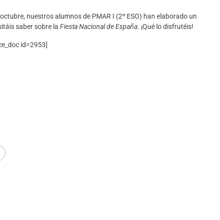
de octubre, nuestros alumnos de PMAR I (2º ESO) han elaborado un
itáis saber sobre la
Fiesta Nacional de España
. ¡Qué lo disfrutéis!
ice_doc id=2953]