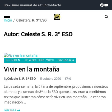
Brevísimo manual de estilo
Contacto
Inicio
Celeste S. R. 3º ESO
Autor:
Celeste S. R. 3º ESO
ESCRIBEN
Nº 4 OCTUBRE 2020
Secundaria
Vivir en la montaña
By
Celeste S. R. 3º ESO
5 octubre 2020
0
La pasada semana, la última de septiembre, propusimos a nuestros
alumnos y alumnas de 3º de la ESO que se atrevieran a escribirnos
textos que ilustraran cómo sería vivir en una montaña. Le echaron
imaginación,…
Leer más