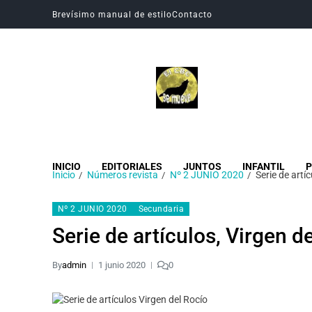
Brevísimo manual de estilo
Contacto
Revista Digital CBC
Revista digital del Colegio Hogar del Buen Consejo
INICIO
EDITORIALES
JUNTOS
INFANTIL
P
Inicio
Números revista
Nº 2 JUNIO 2020
Serie de artí
Nº 2 JUNIO 2020
Secundaria
Serie de artículos, Virgen d
By
admin
1 junio 2020
0