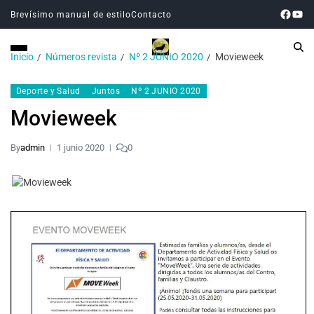
Brevísimo manual de estilo
Contacto
Inicio
Números revista
Nº 2 JUNIO 2020
Movieweek
Deporte y Salud
Juntos
Nº 2 JUNIO 2020
Movieweek
By
admin
1 junio 2020
0