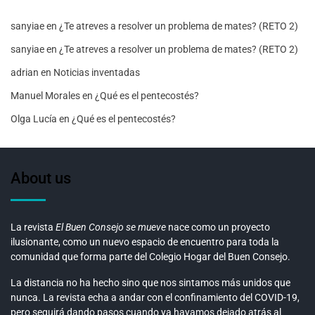
sanyiae
en
¿Te atreves a resolver un problema de mates? (RETO 2)
sanyiae
en
¿Te atreves a resolver un problema de mates? (RETO 2)
adrian
en
Noticias inventadas
Manuel Morales
en
¿Qué es el pentecostés?
Olga Lucía
en
¿Qué es el pentecostés?
About us
La revista
El Buen Consejo se mueve
nace como un proyecto
ilusionante, como un nuevo espacio de encuentro para toda la
comunidad que forma parte del Colegio Hogar del Buen Consejo.
La distancia no ha hecho sino que nos sintamos más unidos que
nunca. La revista echa a andar con el confinamiento del COVID-19,
pero seguirá dando pasos cuando ya hayamos dejado atrás al