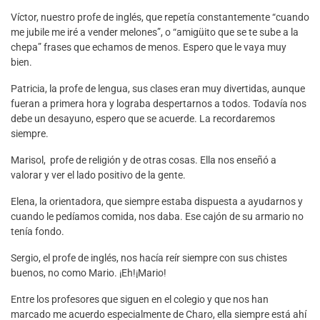
Víctor, nuestro profe de inglés, que repetía constantemente “cuando
me jubile me iré a vender melones”, o “amigüito que se te sube a la
chepa” frases que echamos de menos. Espero que le vaya muy
bien.
Patricia, la profe de lengua, sus clases eran muy divertidas, aunque
fueran a primera hora y lograba despertarnos a todos. Todavía nos
debe un desayuno, espero que se acuerde. La recordaremos
siempre.
Marisol, profe de religión y de otras cosas. Ella nos enseñó a
valorar y ver el lado positivo de la gente.
Elena, la orientadora, que siempre estaba dispuesta a ayudarnos y
cuando le pedíamos comida, nos daba. Ese cajón de su armario no
tenía fondo.
Sergio, el profe de inglés, nos hacía reír siempre con sus chistes
buenos, no como Mario. ¡Eh!¡Mario!
Entre los profesores que siguen en el colegio y que nos han
marcado me acuerdo especialmente de Charo, ella siempre está ahí