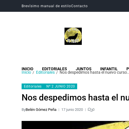
Brevísimo manual de estilo
Contacto
Revista Digital CBC
Revista digital del Colegio Hogar del Buen Consejo
INICIO
EDITORIALES
JUNTOS
INFANTIL
P
Inicio
Editoriales
Nos despedimos hasta el nuevo curso… 
Editoriales
Nº 2 JUNIO 2020
Nos despedimos hasta el nu
By
Belén Gómez Peña
17 junio 2020
0