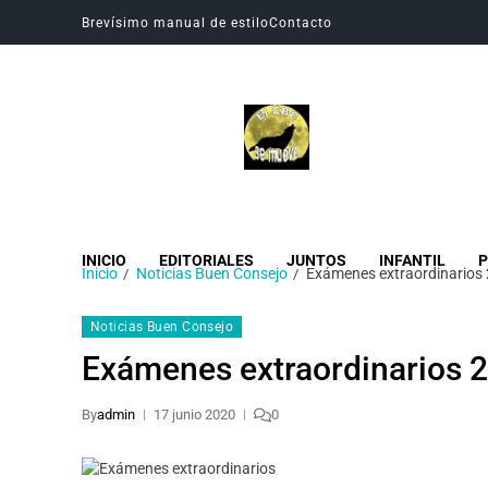
Brevísimo manual de estilo
Contacto
Revista Digital CBC
Revista digital del Colegio Hogar del Buen Consejo
INICIO
EDITORIALES
JUNTOS
INFANTIL
P
Inicio
Noticias Buen Consejo
Exámenes extraordinarios
Noticias Buen Consejo
Exámenes extraordinarios 
By
admin
17 junio 2020
0