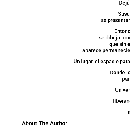
Dejá
Susur
se presenta
Entonc
se dibuja tí
que sin 
aparece permanecien
Un lugar, el espacio pa
Donde l
par
Un ve
liberan
I
About The Author