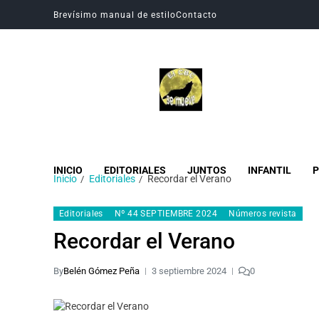
Brevísimo manual de estilo
Contacto
Revista Digital CBC
Revista digital del Colegio Hogar del Buen Consejo
INICIO
EDITORIALES
JUNTOS
INFANTIL
P
Inicio
Editoriales
Recordar el Verano
Editoriales
Nº 44 SEPTIEMBRE 2024
Números revista
Recordar el Verano
By
Belén Gómez Peña
3 septiembre 2024
0