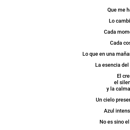
Que me ha
Lo cambi
Cada momen
Cada co
Lo que en una mañan
La esencia del
El cr
el sile
y la calm
Un cielo prese
Azul intens
No es sino el