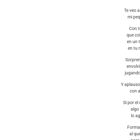
Te veo 
mi pe
Con t
que co
en un 
en tu 
Sorpren
envolvi
jugando
Y aplauso
con a
Si por e
algo
lo a
Forma 
al qu