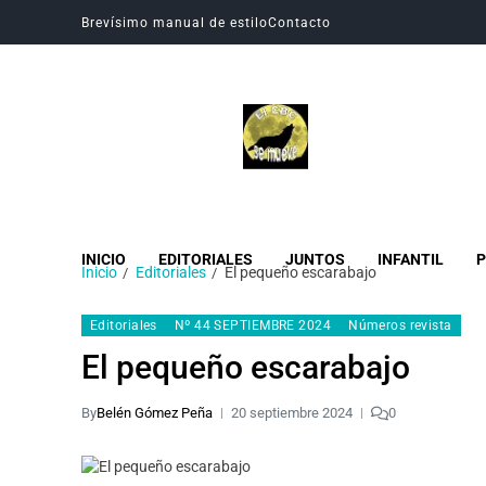
Brevísimo manual de estilo
Contacto
Revista Digital CBC
Revista digital del Colegio Hogar del Buen Consejo
INICIO
EDITORIALES
JUNTOS
INFANTIL
P
Inicio
Editoriales
El pequeño escarabajo
Editoriales
Nº 44 SEPTIEMBRE 2024
Números revista
El pequeño escarabajo
By
Belén Gómez Peña
20 septiembre 2024
0