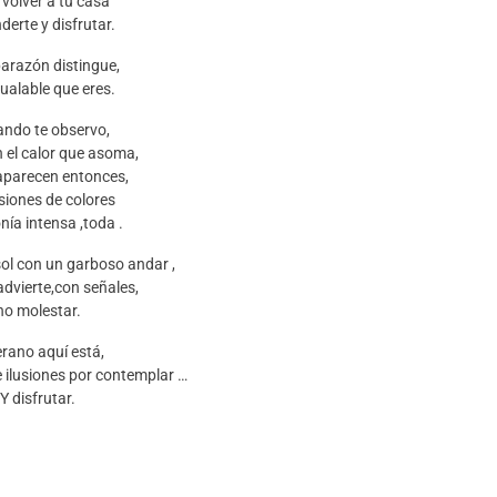
 volver a tu casa
derte y disfrutar.
arazón distingue,
gualable que eres.
ando te observo,
n el calor que asoma,
aparecen entonces,
siones de colores
nía intensa ,toda .
ol con un garboso andar ,
advierte,con señales,
no molestar.
erano aquí está,
e ilusiones por contemplar …
Y disfrutar.