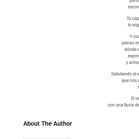
para
escon
Tu cap
lo ini
Y cu
pienso e
dónde 
expre
y armo
Saludando al s
que nos 
El v
con una lluvia d
About The Author