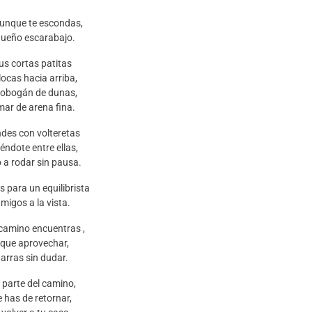
aunque te escondas,
queño escarabajo.
us cortas patitas
locas hacia arriba,
tobogán de dunas,
mar de arena fina.
des con volteretas
éndote entre ellas,
 a rodar sin pausa.
s para un equilibrista
migos a la vista.
l camino encuentras ,
 que aprovechar,
garras sin dudar.
parte del camino,
e has de retornar,