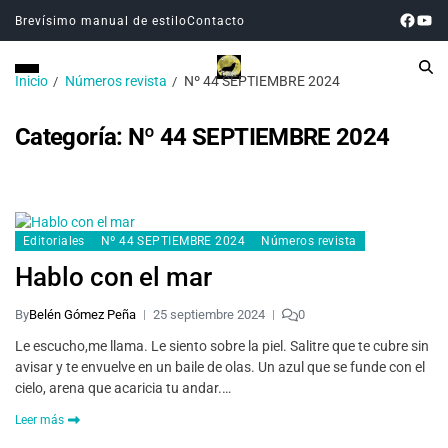
Brevísimo manual de estilo
Contacto
Inicio
Números revista
Nº 44 SEPTIEMBRE 2024
Categoría:
Nº 44 SEPTIEMBRE 2024
Editoriales
Nº 44 SEPTIEMBRE 2024
Números revista
Hablo con el mar
By
Belén Gómez Peña
25 septiembre 2024
0
Le escucho,me llama. Le siento sobre la piel. Salitre que te cubre sin
avisar y te envuelve en un baile de olas. Un azul que se funde con el
cielo, arena que acaricia tu andar.…
Leer más