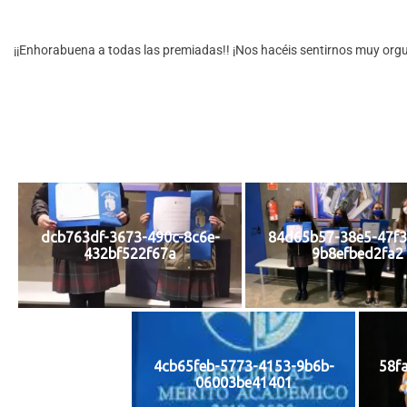
¡¡Enhorabuena a todas las premiadas!! ¡Nos hacéis sentirnos muy orgul
dcb763df-3673-490c-8c6e-
84d65b57-38e5-47f3
432bf522f67a
9b8efbed2fa2
4cb65feb-5773-4153-9b6b-
58f
06003be41401