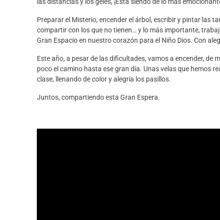
las distancias y los geles, ¡Está siendo de lo más emocionant
Preparar el Misterio, encender el árbol, escribir y pintar las t
compartir con los que no tienen… y lo más importante, trab
Gran Espacio en nuestro corazón para el Niño Dios. Con alegr
Este año, a pesar de las dificultades, vamos a encender, de
poco el camino hasta ese gran día. Unas velas que hemos r
clase, llenando de color y alegría los pasillos.
Juntos, compartiendo esta Gran Espera.