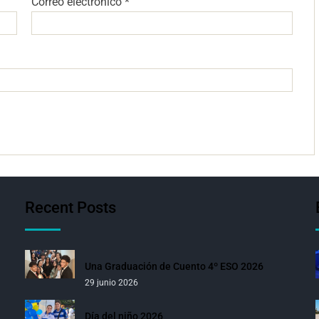
Correo electrónico
*
Recent Posts
Una Graduación de Cuento 4º ESO 2026
29 junio 2026
Día del niño 2026