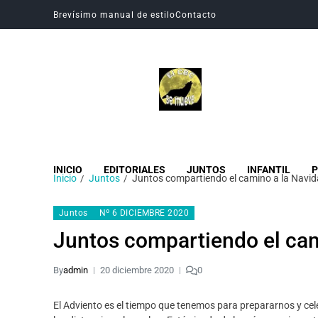
Brevísimo manual de estilo
Contacto
Revista Digital CBC
Revista digital del Colegio Hogar del Buen Consejo
INICIO
EDITORIALES
JUNTOS
INFANTIL
P
Inicio
Juntos
Juntos compartiendo el camino a la Navi
Juntos
Nº 6 DICIEMBRE 2020
Juntos compartiendo el cam
By
admin
20 diciembre 2020
0
El Adviento es el tiempo que tenemos para prepararnos y cele