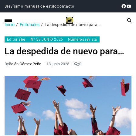
Brevísimo manual de estilo
Contacto
Inicio
Editoriales
La despedida de nuevo para…
Editoriales
Nº 53 JUNIO 2025
Números revista
La despedida de nuevo para…
By
Belén Gómez Peña
18 junio 2025
0