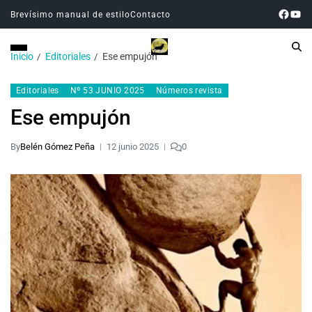
Brevísimo manual de estilo
Contacto
Inicio
Editoriales
Ese empujón
Editoriales
Nº 53 JUNIO 2025
Números revista
Ese empujón
By
Belén Gómez Peña
12 junio 2025
0