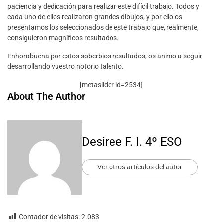
paciencia y dedicación pa
ra
realizar este difícil trabajo
.
Todos y
cada uno de ellos realizaron
grandes dibujos
,
y por ello os
presentamos los seleccionados
de
este
trabajo que, realmente,
consiguieron mag
níficos resultados
.
Enhorabuena por estos
soberbios resultados, os animo a seguir
desarrollando vuestro
notorio
talento.
[metaslider id=2534]
About The Author
Desiree F. I. 4º ESO
Ver otros artículos del autor
Contador de visitas:
2.083