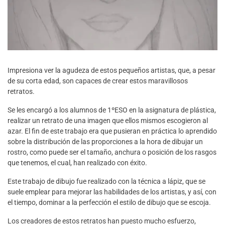
Impresiona ver la agudeza de estos pequeños artistas,
que,
a pesar
de su corta edad, son capaces de crear estos maravillosos
retratos.
Se les encargó a los alumnos de 1º
ESO
en la asignatura de plástica,
realizar un retrato de una imagen que ellos mismos
escogieron
al
azar
. El fin de este trabajo era que pusieran en práctica lo aprendido
sobre la distribución de las propor
ciones a la hora de dibujar un
rostro,
como puede ser el tamaño, anchura o posición de los rasgos
que tenemos
,
el cual
,
han realizado con éxito.
E
ste trabajo de dibujo fue realizado con la técnica a lápiz,
que
se
suele emplear para mejorar las habilidades
de los artistas, y así, con
el tiempo, dominar a la perfección
el estilo de dibujo que se escoj
a.
Los creadores de estos retratos han puesto mucho esfuerzo,