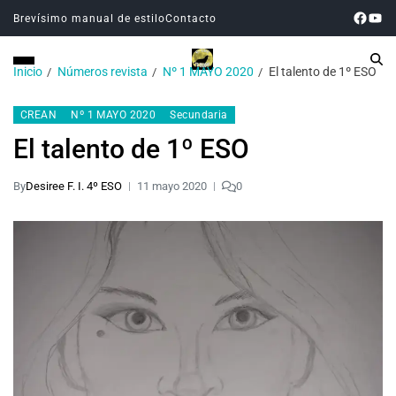
Brevísimo manual de estilo
Contacto
Inicio
Números revista
Nº 1 MAYO 2020
El talento de 1º ESO
CREAN
Nº 1 MAYO 2020
Secundaria
El talento de 1º ESO
By
Desiree F. I. 4º ESO
11 mayo 2020
0