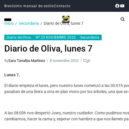
Brevísimo manual de estilo
Contacto
Inicio
Secundaria
Diario de Oliva, lunes 7
Diario de Oliva
Nº 25 NOVIEMBRE 2022
Secundaria
Diario de Oliva, lunes 7
By
Sara Torralba Martínez
8 noviembre 2022
0
Lunes 7,
El diario empieza el lunes, pero nuestro lunes comenzó a las 00:01h p
pasaban de una litera a otra en plan mono por los árboles, una que se
A las 08:00h nos despertó Jowy, nuestro cuidador. Como pudimos nos leva
cambiarnos, hacer la cama y, esperar con hambre a que nos llamen pa