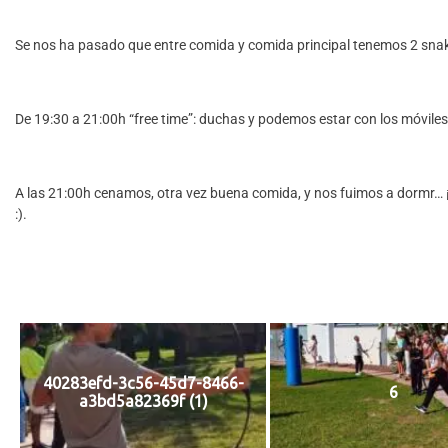
Se nos ha pasado que entre comida y comida principal tenemos 2 snaks
De 19:30 a 21:00h “free time”: duchas y podemos estar con los móviles
A las 21:00h cenamos, otra vez buena comida, y nos fuimos a dormr… 
:).
40283efd-3c56-45d7-8466-
6
a3bd5a82369f (1)