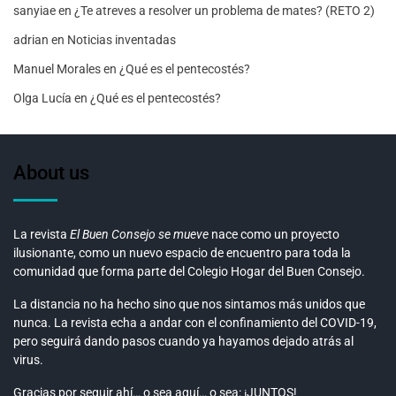
sanyiae
en
¿Te atreves a resolver un problema de mates? (RETO 2)
adrian
en
Noticias inventadas
Manuel Morales
en
¿Qué es el pentecostés?
Olga Lucía
en
¿Qué es el pentecostés?
About us
La revista
El Buen Consejo se mueve
nace como un proyecto
ilusionante, como un nuevo espacio de encuentro para toda la
comunidad que forma parte del Colegio Hogar del Buen Consejo.
La distancia no ha hecho sino que nos sintamos más unidos que
nunca. La revista echa a andar con el confinamiento del COVID-19,
pero seguirá dando pasos cuando ya hayamos dejado atrás al
virus.
Gracias por seguir ahí… o sea aquí… o sea: ¡JUNTOS!