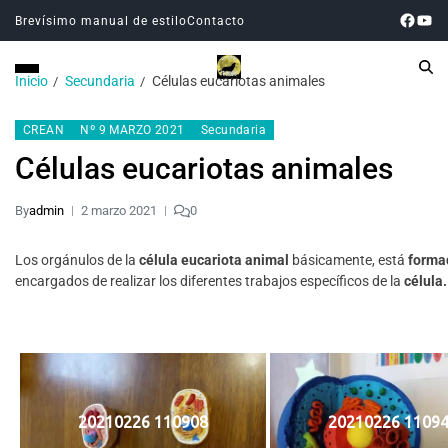
Brevísimo manual de estilo
Contacto
Inicio
Secundaria
Células eucariotas animales
CREAN
Nº 9 MARZO 2021
Secundaria
Células eucariotas animales
By
admin
2 marzo 2021
0
Los orgánulos de la
célula eucariota animal
básicamente, está
forma
encargados de realizar los diferentes trabajos específicos de la
célula
20210226 110908
20210226 1109