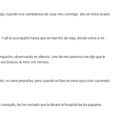
 luego, cuando nos cambiamos de casa vino conmigo. ¡No sé cómo acabó
 Y allí la acompañó hasta que se marchó de viaje, dónde volvió a mí.
 despacho, observando en silencio. Uno de mis alumnos me dijo que le
 sus brazos, la miró con ternura.
lo, no tiene pestañas, pero cuando te fijas en esos ojos color caramelo,
anquilo, les he contado que la llevaré al hospital de los juguetes