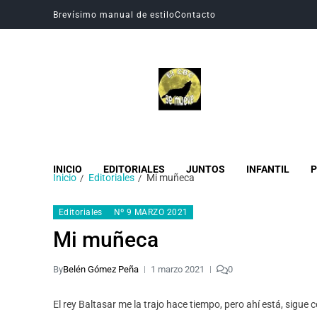
Brevísimo manual de estilo
Contacto
Revista Digital CBC
Revista digital del Colegio Hogar del Buen Consejo
INICIO
EDITORIALES
JUNTOS
INFANTIL
P
Inicio
Editoriales
Mi muñeca
Editoriales
Nº 9 MARZO 2021
Mi muñeca
By
Belén Gómez Peña
1 marzo 2021
0
El rey Baltasar me la trajo hace tiempo, pero ahí está, sigue c