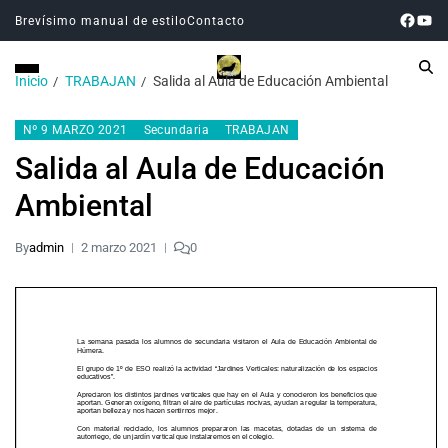
Brevísimo manual de estilo
Contacto
Inicio
TRABAJAN
Salida al Aula de Educación Ambiental
Nº 9 MARZO 2021
Secundaria
TRABAJAN
Salida al Aula de Educación
Ambiental
By
admin
2 marzo 2021
0