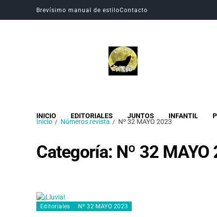
Brevísimo manual de estilo
Contacto
Revista Digital CBC
Revista digital del Colegio Hogar del Buen Consejo
INICIO
EDITORIALES
JUNTOS
INFANTIL
P
Inicio
Números revista
Nº 32 MAYO 2023
Categoría:
Nº 32 MAYO 
Editoriales
Nº 32 MAYO 2023