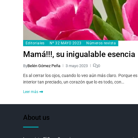
Editoriales
Nº 32 MAYO 2023
Números revista
Mamá!!!, su inigualable esencia
By
Belén Gómez Peña
3 mayo 2023
0
Es al cerrar los ojos, cuando lo veo aún más claro. Porque e
interior tan preciado, un corazón que lo es todo, con…
Leer más
About us