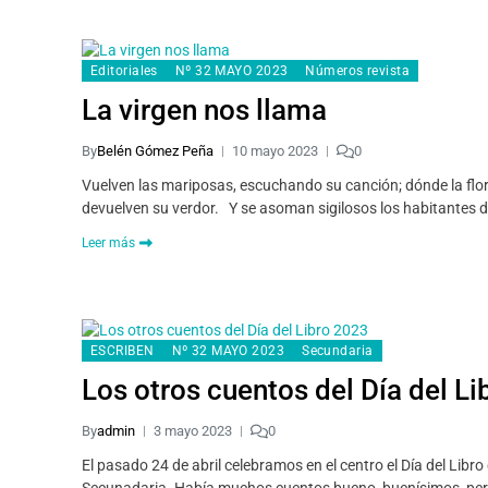
Editoriales
Nº 32 MAYO 2023
Números revista
La virgen nos llama
By
Belén Gómez Peña
10 mayo 2023
0
Vuelven las mariposas, escuchando su canción; dónde la flor 
devuelven su verdor. Y se asoman sigilosos los habitantes 
Leer más
ESCRIBEN
Nº 32 MAYO 2023
Secundaria
Los otros cuentos del Día del L
By
admin
3 mayo 2023
0
El pasado 24 de abril celebramos en el centro el Día del Lib