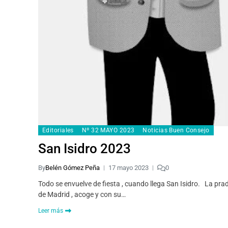
Editoriales
Nº 32 MAYO 2023
Noticias Buen Consejo
San Isidro 2023
By
Belén Gómez Peña
17 mayo 2023
0
Todo se envuelve de fiesta , cuando llega San Isidro. La prade
de Madrid , acoge y con su…
Leer más