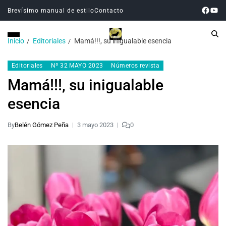
Brevísimo manual de estilo
Contacto
Inicio
Editoriales
Mamá!!!, su inigualable esencia
Editoriales
Nº 32 MAYO 2023
Números revista
Mamá!!!, su inigualable
esencia
By
Belén Gómez Peña
3 mayo 2023
0