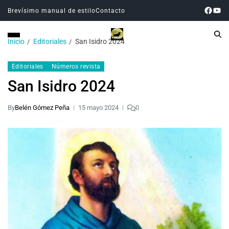
Brevísimo manual de estilo
Contacto
Inicio
Editoriales
San Isidro 2024
Editoriales
Números revista
San Isidro 2024
By
Belén Gómez Peña
15 mayo 2024
0