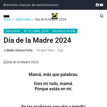
Brevísimo manual de estilo
Contacto
Inicio
Editoriales
Día de la Madre 2024
Editoriales
Nº 41 ABRIL 2024
Números revista
Día de la Madre 2024
By
Belén Gómez Peña
30 abril 2024
0
Mamá, más que palabras.
Eres mi todo, mamá.
Porque estás en mí.
En las mañanas con olor a tomillo