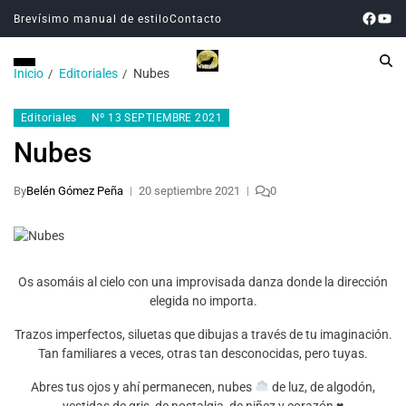
Brevísimo manual de estilo
Contacto
Inicio
Editoriales
Nubes
Editoriales
Nº 13 SEPTIEMBRE 2021
Nubes
By
Belén Gómez Peña
20 septiembre 2021
0
Os asomáis al cielo con una improvisada danza donde la dirección
elegida no importa.
Trazos imperfectos, siluetas que dibujas a través de tu imaginación.
Tan familiares a veces, otras tan desconocidas, pero tuyas.
Abres tus ojos y ahí permanecen, nubes
de luz, de algodón,