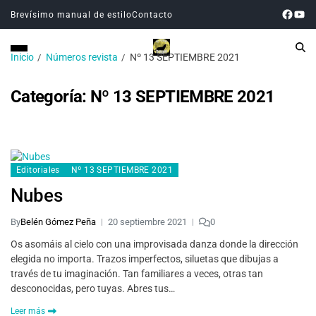
Brevísimo manual de estilo
Contacto
Inicio
Números revista
Nº 13 SEPTIEMBRE 2021
Categoría:
Nº 13 SEPTIEMBRE 2021
Editoriales
Nº 13 SEPTIEMBRE 2021
Nubes
By
Belén Gómez Peña
20 septiembre 2021
0
Os asomáis al cielo con una improvisada danza donde la dirección
elegida no importa. Trazos imperfectos, siluetas que dibujas a
través de tu imaginación. Tan familiares a veces, otras tan
desconocidas, pero tuyas. Abres tus…
Leer más