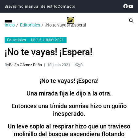
Brevísimo manual de estilo
Contacto
Inicio
Editoriales
¡No te vayas! ¡Espera!
Editoriales
Nº 12 JUNIO 2021
¡No te vayas! ¡Espera!
By
Belén Gómez Peña
10 junio 2021
0
¡No te vayas! ¡Espera!
Una mirada fija le dijo a la otra.
Entonces una tímida sonrisa hizo un guiño
inesperado.
Un leve soplo al respirar hizo que un travieso
molinillo del bosque ascendiera flotando