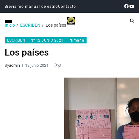
Brevísimo manual de estilo
Contacto
Inicio
ESCRIBEN
Los países
ESCRIBEN
Nº 12 JUNIO 2021
Primaria
Los países
By
admin
18 junio 2021
0