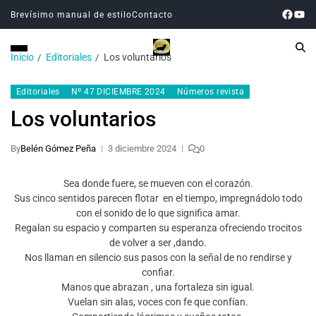
Brevísimo manual de estilo
Contacto
Inicio
Editoriales
Los voluntarios
Editoriales
Nº 47 DICIEMBRE 2024
Números revista
Los voluntarios
By
Belén Gómez Peña
3 diciembre 2024
0
Sea donde fuere, se mueven con el corazón.
Sus cinco sentidos parecen flotar en el tiempo, impregnádolo todo
con el sonido de lo que significa amar.
Regalan su espacio y comparten su esperanza ofreciendo trocitos
de volver a ser ,dando.
Nos llaman en silencio sus pasos con la señal de no rendirse y
confiar.
Manos que abrazan , una fortaleza sin igual.
Vuelan sin alas, voces con fe que confían.