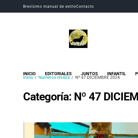
Brevísimo manual de estilo
Contacto
Revista Digital CBC
Revista digital del Colegio Hogar del Buen Consejo
INICIO
EDITORIALES
JUNTOS
INFANTIL
P
Inicio
Números revista
Nº 47 DICIEMBRE 2024
Categoría:
Nº 47 DICIE