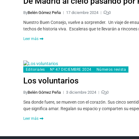
De Madrid al cielo pasando por
By
Belén Gómez Peña
17 diciembre 2024
0
Nuestro Buen Consejo, vuelve a sorprender. Un viaje de ensue
techos de historia viva. Escaleras que te llevarán a rincone
Leer más
Editoriales
Nº 47 DICIEMBRE 2024
Números revista
Los voluntarios
By
Belén Gómez Peña
3 diciembre 2024
0
Sea donde fuere, se mueven con el corazón. Sus cinco sentid
que significa amar. Regalan su espacio y comparten su espe
Leer más