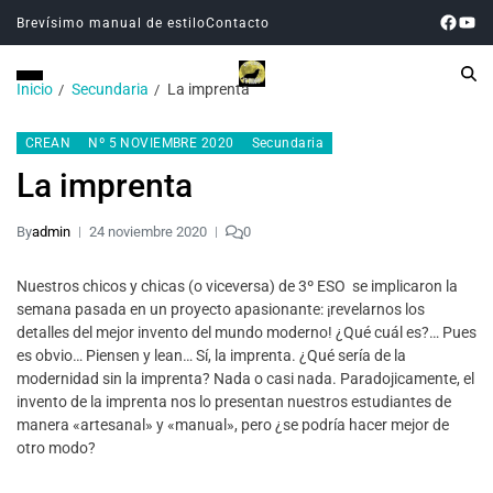
Brevísimo manual de estilo
Contacto
Inicio
Secundaria
La imprenta
CREAN
Nº 5 NOVIEMBRE 2020
Secundaria
La imprenta
By
admin
24 noviembre 2020
0
Nuestros chicos y chicas (o viceversa) de 3º ESO se implicaron la
semana pasada en un proyecto apasionante: ¡revelarnos los
detalles del mejor invento del mundo moderno! ¿Qué cuál es?… Pues
es obvio… Piensen y lean… Sí, la imprenta. ¿Qué sería de la
modernidad sin la imprenta? Nada o casi nada. Paradojicamente, el
invento de la imprenta nos lo presentan nuestros estudiantes de
manera «artesanal» y «manual», pero ¿se podría hacer mejor de
otro modo?