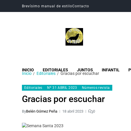
Brevísimo manual de estilo
Contacto
Revista Digital CBC
Revista digital del Colegio Hogar del Buen Consejo
INICIO
EDITORIALES
JUNTOS
INFANTIL
P
Inicio
Editoriales
Gracias por escuchar
Editoriales
Nº 31 ABRIL 2023
Números revista
Gracias por escuchar
By
Belén Gómez Peña
18 abril 2023
0