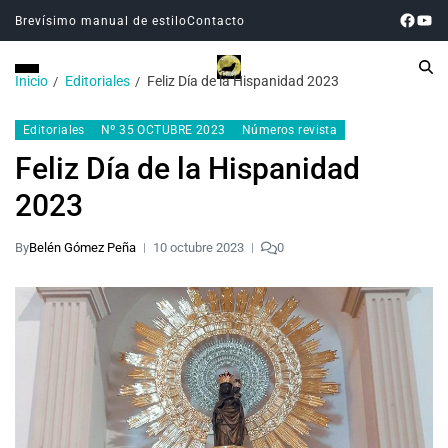
Brevísimo manual de estilo
Contacto
Inicio
Editoriales
Feliz Día de la Hispanidad 2023
Editoriales
Nº 35 OCTUBRE 2023
Números revista
Feliz Día de la Hispanidad
2023
By
Belén Gómez Peña
10 octubre 2023
0