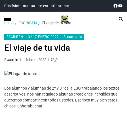
Brevísimo manual de estilo
Contacto
Inicio
ESCRIBEN
El viaje de tu vida
ESCRIBEN
Nº 17 ENERO 2022
Secundaria
El viaje de tu vida
By
admin
1 febrero 2022
0
Los alumnos y alumnas de 2º y 3º de la ESO, trabajando los textos
descriptivos, nos han regalado algunas creaciones increíbles que
queremos compartir con todos ustedes. Escriben muy bien estos
chicos ¡Enhorabuena!