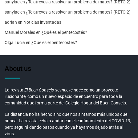
sanyiae
en
¿Te atreves a resolver un problema de mates? (RETO 2)
sanyiae
en
¿Te atreves a resolver un problema de mates? (RETO 2)
adrian
en
Noticias inventadas
Manuel Morales
en
¿Qué es el pentecostés?
Olga Lucía
en
¿Qué es el pentecostés?
About us
La revista
El Buen Consejo se mueve
nace como un proyecto
ilusionante, como un nuevo espacio de encuentro para toda la
comunidad que forma parte del Colegio Hogar del Buen Consejo.
La distancia no ha hecho sino que nos sintamos más unidos que
nunca. La revista echa a andar con el confinamiento del COVID-19,
pero seguirá dando pasos cuando ya hayamos dejado atrás al
virus.