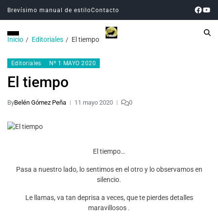
Brevísimo manual de estilo
Contacto
Inicio
Editoriales
El tiempo
Editoriales
Nº 1 MAYO 2020
El tiempo
By
Belén Gómez Peña
11 mayo 2020
0
El tiempo…
Pasa a nuestro lado, lo sentimos en el otro y lo observamos en
silencio.
Le llamas, va tan deprisa a veces, que te pierdes detalles
maravillosos .