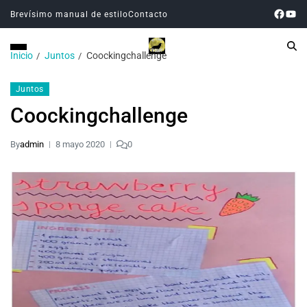
Brevísimo manual de estilo
Contacto
Inicio
Juntos
Coockingchallenge
Juntos
Coockingchallenge
By
admin
8 mayo 2020
0