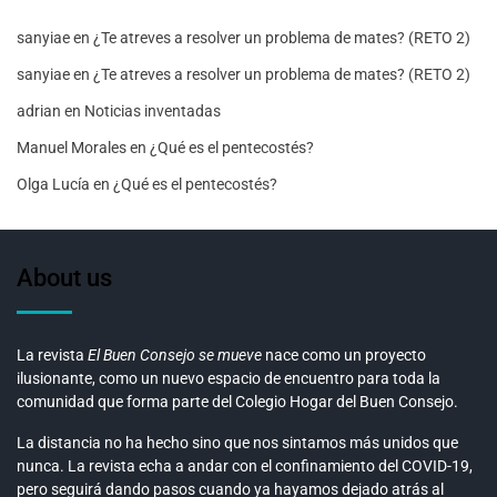
sanyiae
en
¿Te atreves a resolver un problema de mates? (RETO 2)
sanyiae
en
¿Te atreves a resolver un problema de mates? (RETO 2)
adrian
en
Noticias inventadas
Manuel Morales
en
¿Qué es el pentecostés?
Olga Lucía
en
¿Qué es el pentecostés?
About us
La revista
El Buen Consejo se mueve
nace como un proyecto
ilusionante, como un nuevo espacio de encuentro para toda la
comunidad que forma parte del Colegio Hogar del Buen Consejo.
La distancia no ha hecho sino que nos sintamos más unidos que
nunca. La revista echa a andar con el confinamiento del COVID-19,
pero seguirá dando pasos cuando ya hayamos dejado atrás al