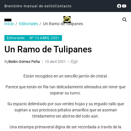
Brevísimo manual de estilo
Contacto
Inicio
Editoriales
Un Ramo de Tulipanes
Editoriales
Nº 10 ABRIL 2021
Un Ramo de Tulipanes
By
Belén Gómez Peña
13 abril 2021
0
Están recogidos en un sencillo jarrón de cristal.
Parece que están en fila tan delicadamente alineados sin tener que
esperar su turno.
Su espacio delimitado por sus verdes hojas y su erguido tallo que
sujetan a sus preciosos pétalos amarillos que se asoman
tímidamente sin abrirse del todo aún.
Una estampa primaveral digna de ser recordada a través de la